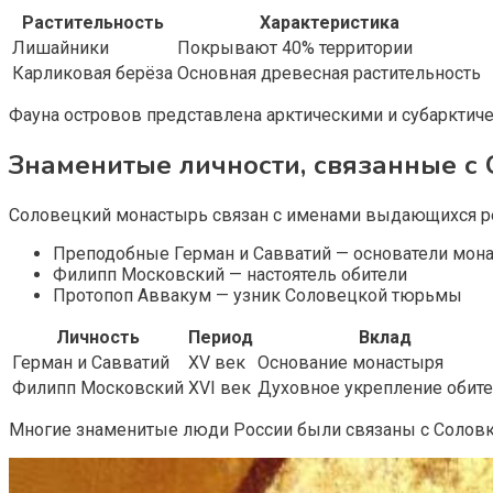
Растительность
Характеристика
Лишайники
Покрывают 40% территории
Карликовая берёза
Основная древесная растительность
Фауна островов представлена арктическими и субаркти
Знаменитые личности, связанные с
Соловецкий монастырь связан с именами выдающихся ре
Преподобные Герман и Савватий — основатели мон
Филипп Московский — настоятель обители
Протопоп Аввакум — узник Соловецкой тюрьмы
Личность
Период
Вклад
Герман и Савватий
XV век
Основание монастыря
Филипп Московский
XVI век
Духовное укрепление обит
Многие знаменитые люди России были связаны с Соловк