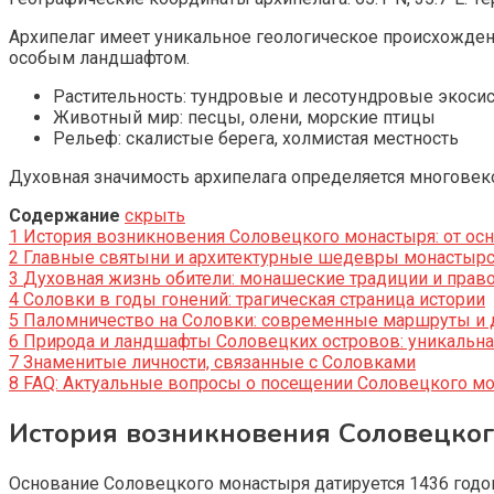
Архипелаг имеет уникальное геологическое происхожде
особым ландшафтом.
Растительность: тундровые и лесотундровые экоси
Животный мир: песцы, олени, морские птицы
Рельеф: скалистые берега, холмистая местность
Духовная значимость архипелага определяется многовек
Содержание
скрыть
1
История возникновения Соловецкого монастыря: от ос
2
Главные святыни и архитектурные шедевры монастырс
3
Духовная жизнь обители: монашеские традиции и прав
4
Соловки в годы гонений: трагическая страница истории
5
Паломничество на Соловки: современные маршруты и
6
Природа и ландшафты Соловецких островов: уникальна
7
Знаменитые личности, связанные с Соловками
8
FAQ: Актуальные вопросы о посещении Соловецкого м
История возникновения Соловецког
Основание Соловецкого монастыря датируется 1436 годом