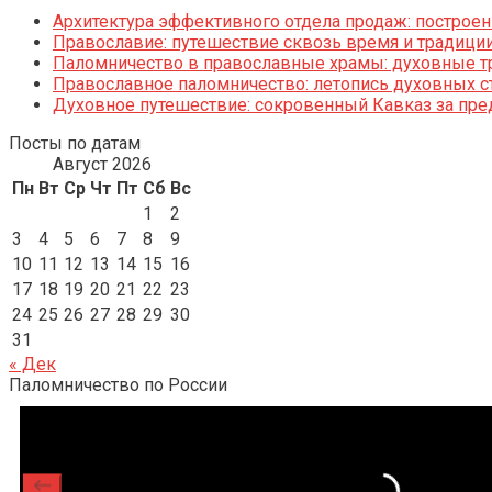
Архитектура эффективного отдела продаж: построен
Православие: путешествие сквозь время и традици
Паломничество в православные храмы: духовные тр
Православное паломничество: летопись духовных с
Духовное путешествие: сокровенный Кавказ за пре
Посты по датам
Август 2026
Пн
Вт
Ср
Чт
Пт
Сб
Вс
1
2
3
4
5
6
7
8
9
10
11
12
13
14
15
16
17
18
19
20
21
22
23
24
25
26
27
28
29
30
31
« Дек
Паломничество по России